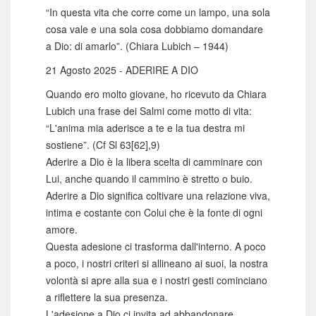
“In questa vita che corre come un lampo, una sola
cosa vale e una sola cosa dobbiamo domandare
a Dio: di amarlo”. (Chiara Lubich – 1944)
21 Agosto 2025 - ADERIRE A DIO
Quando ero molto giovane, ho ricevuto da Chiara
Lubich una frase dei Salmi come motto di vita:
“L'anima mia aderisce a te e la tua destra mi
sostiene”. (Cf Sl 63[62],9)
Aderire a Dio è la libera scelta di camminare con
Lui, anche quando il cammino è stretto o buio.
Aderire a Dio significa coltivare una relazione viva,
intima e costante con Colui che è la fonte di ogni
amore.
Questa adesione ci trasforma dall'interno. A poco
a poco, i nostri criteri si allineano ai suoi, la nostra
volontà si apre alla sua e i nostri gesti cominciano
a riflettere la sua presenza.
L'adesione a Dio ci invita ad abbandonare