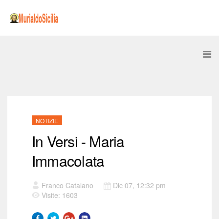
NOTIZIE
In Versi - Maria
Immacolata
Franco Catalano
Dic 07, 12:32 pm
Visite: 1603